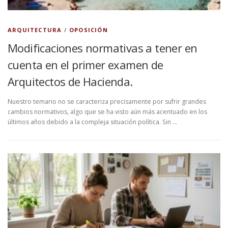
l
a
ARQUITECTURA
/
OPOSICIÓN
s
Modificaciones normativas a tener en
N
cuenta en el primer examen de
o
Arquitectos de Hacienda.
t
Nuestro temario no se caracteriza precisamente por sufrir grandes
cambios normativos, algo que se ha visto aún más acentuado en los
i
últimos años debido a la compleja situación política. Sin …
c
i
a
s