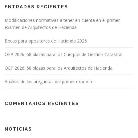
ó
n
ENTRADAS RECIENTES
d
Modificaciones normativas a tener en cuenta en el primer
e
examen de Arquitectos de Hacienda.
e
n
Becas para opositores de Hacienda 2026
t
OEP 2026: 68 plazas para los Cuerpos de Gestión Catastral
r
a
OEP 2026: 58 plazas para los Arquitectos de Hacienda
d
a
Análisis de las preguntas del primer examen
s
COMENTARIOS RECIENTES
NOTICIAS