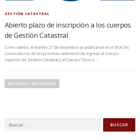
GESTIÓN CATASTRAL
Abierto plazo de inscripción a los cuerpos
de Gestión Catastral
Como sabéis, el martes 27 de diciembre se publicaron en el BOE las
convocatorias de los procesos selectivos de ingreso al Cuerpo
Superior de Gestión Catastral y al Cuerpo Técnico …
N
a
ENTRADAS ANTERIORES
v
e
g
a
Buscar:
c
i