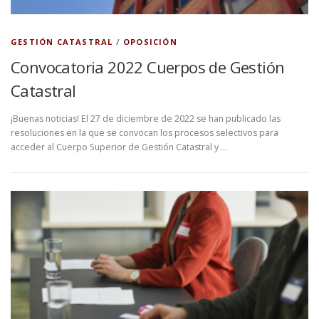
l
a
GESTIÓN CATASTRAL
/
OPOSICIÓN
s
Convocatoria 2022 Cuerpos de Gestión
N
Catastral
o
¡Buenas noticias! El 27 de diciembre de 2022 se han publicado las
resoluciones en la que se convocan los procesos selectivos para
t
acceder al Cuerpo Superior de Gestión Catastral y …
i
c
i
a
s