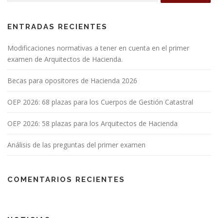
i
ó
n
ENTRADAS RECIENTES
d
Modificaciones normativas a tener en cuenta en el primer
e
examen de Arquitectos de Hacienda.
e
n
Becas para opositores de Hacienda 2026
t
OEP 2026: 68 plazas para los Cuerpos de Gestión Catastral
r
a
OEP 2026: 58 plazas para los Arquitectos de Hacienda
d
a
Análisis de las preguntas del primer examen
s
COMENTARIOS RECIENTES