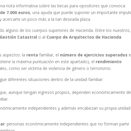
r una nota informativa sobre las becas para opositores que convoca
de 7.000 euros
, una ayuda que puede suponer un importante impul
y acercarte un poco más a la tan deseada plaza.
ndo alguno de los cuerpos superiores de Hacienda. Entre los nuestros,
Gestión Catastral
o al
Cuerpo de Arquitectos de Hacienda
s aspectos: la
renta
familiar, el
número de ejercicios superados
e
obtiene la máxima puntuación en este apartado), el
rendimiento
les, como ser víctima de violencia de género o terrorismo.
ngue diferentes situaciones dentro de la unidad familiar:
 que, aunque tengan ingresos propios, dependen económicamente de
liar.
conómicamente independientes y además encabezan su propia unidad
iar
: personas económicamente independientes que no forman parte
iembros.