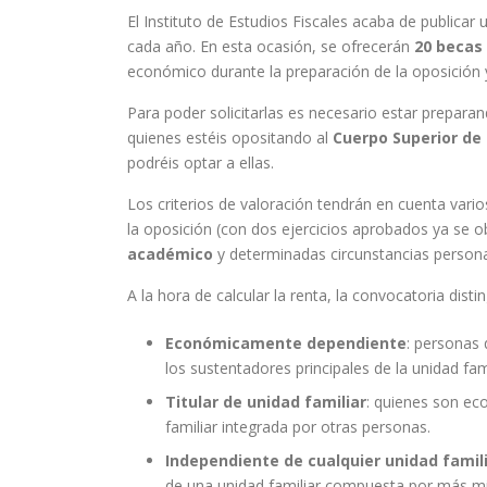
El Instituto de Estudios Fiscales acaba de publica
cada año. En esta ocasión, se ofrecerán
20 becas 
económico durante la preparación de la oposición 
Para poder solicitarlas es necesario estar prepara
quienes estéis opositando al
Cuerpo Superior de 
podréis optar a ellas.
Los criterios de valoración tendrán en cuenta vario
la oposición (con dos ejercicios aprobados ya se 
académico
y determinadas circunstancias persona
A la hora de calcular la renta, la convocatoria disti
Económicamente dependiente
: personas
los sustentadores principales de la unidad fami
Titular de unidad familiar
: quienes son e
familiar integrada por otras personas.
Independiente de cualquier unidad famil
de una unidad familiar compuesta por más m