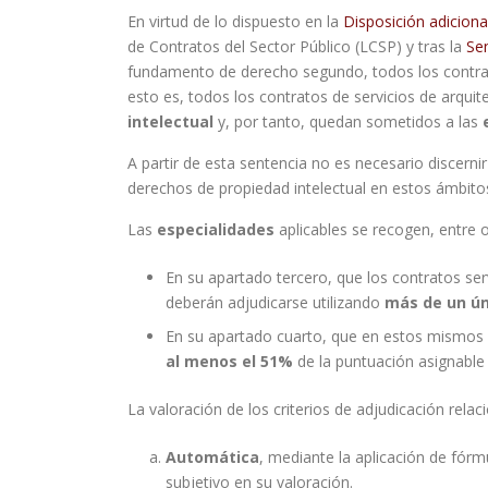
En virtud de lo dispuesto en la
Disposición adicion
de Contratos del Sector Público (LCSP) y tras la
Se
fundamento de derecho segundo, todos los contratos
esto es, todos los contratos de servicios de arquit
intelectual
y, por tanto, quedan sometidos a las
A partir de esta sentencia no es necesario discern
derechos de propiedad intelectual en estos ámbito
Las
especialidades
aplicables se recogen, entre o
En su apartado tercero, que los contratos ser
deberán adjudicarse utilizando
más de un úni
En su apartado cuarto, que en estos mismos c
al menos el 51%
de la puntuación asignable 
La valoración de los criterios de adjudicación rela
Automática
, mediante la aplicación de fórm
subjetivo en su valoración.