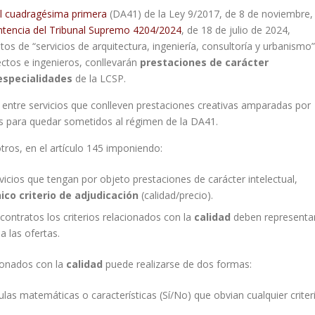
al cuadragésima primera
(DA41) de la Ley 9/2017, de 8 de noviembre,
ntencia del Tribunal Supremo 4204/2024
, de 18 de julio de 2024,
 de “servicios de arquitectura, ingeniería, consultoría y urbanismo”
ectos e ingenieros, conllevarán
prestaciones de carácter
especialidades
de la LCSP.
ir entre servicios que conlleven prestaciones creativas amparadas por
s para quedar sometidos al régimen de la DA41.
tros, en el artículo 145 imponiendo:
vicios que tengan por objeto prestaciones de carácter intelectual,
co criterio de adjudicación
(calidad/precio).
ontratos los criterios relacionados con la
calidad
deben representa
a las ofertas.
cionados con la
calidad
puede realizarse de dos formas:
ulas matemáticas o características (Sí/No) que obvian cualquier criter