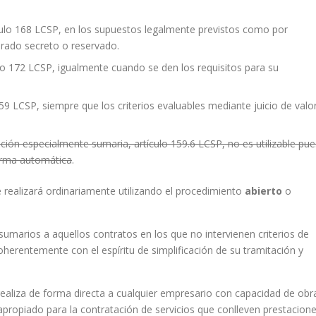
culo 168 LCSP, en los supuestos legalmente previstos como por
arado secreto o reservado.
lo 172 LCSP, igualmente cuando se den los requisitos para su
59 LCSP, siempre que los criterios evaluables mediante juicio de valo
ción especialmente sumaria, artículo 159.6 LCSP, no es utilizable pue
forma automática
.
e realizará ordinariamente utilizando el procedimiento
abierto
o
umarios a aquellos contratos en los que no intervienen criterios de
oherentemente con el espíritu de simplificación de su tramitación y
realiza de forma directa a cualquier empresario con capacidad de obr
apropiado para la contratación de servicios que conlleven prestacion