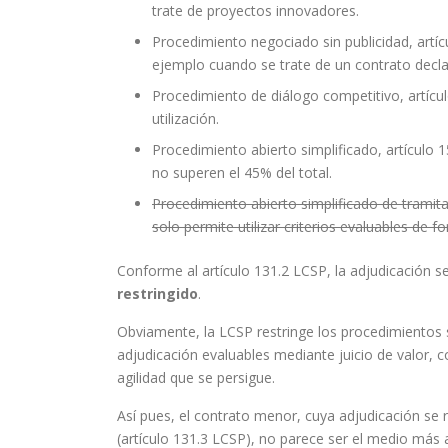
trate de proyectos innovadores.
Procedimiento negociado sin publicidad, artí
ejemplo cuando se trate de un contrato decl
Procedimiento de diálogo competitivo, artícu
utilización.
Procedimiento abierto simplificado, artículo 1
no superen el 45% del total.
Procedimiento abierto simplificado de tramita
solo permite utilizar criterios evaluables de 
Conforme al artículo 131.2 LCSP, la adjudicación s
restringido
.
Obviamente, la LCSP restringe los procedimientos s
adjudicación evaluables mediante juicio de valor, c
agilidad que se persigue.
Así pues, el contrato menor, cuya adjudicación se 
(artículo 131.3 LCSP), no parece ser el medio más 