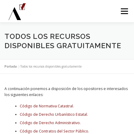
Saltar
al
Menú
contenido
INICIO
ARQUITECTOS DE HACIENDA
TODOS LOS RECURSOS
DISPONIBLES GRATUITAMENTE
ARQUITECTOS TÉCNICOS DE HACIENDA
Portada
»
Todos los recursos disponibles gratuitamente
GESTIÓN SUPERIOR CATASTRAL
A continuación ponemos a disposición de los opositores e interesados
los siguientes enlaces:
GESTIÓN TÉCNICA CATASTRAL
NOTICIAS
Código de Normativa Catastral.
Código de Derecho Urbanístico Estatal.
Código de Derecho Administrativo.
CONTACTO
Código de Contratos del Sector Público.